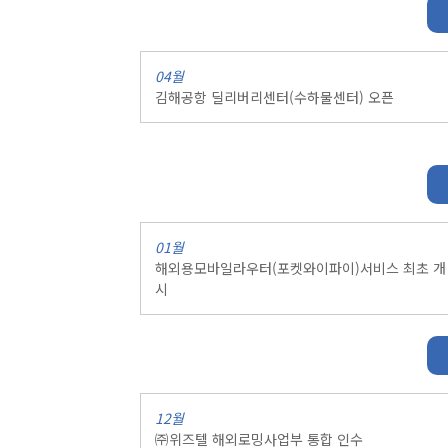
04월
김해공항 딜리버리센터(수하물센터) 오픈
01월
해외용모바일라우터(포켓와이파이)서비스 최초 개
시
12월
㈜위즈텔 해외로밍사업부 통합 인수