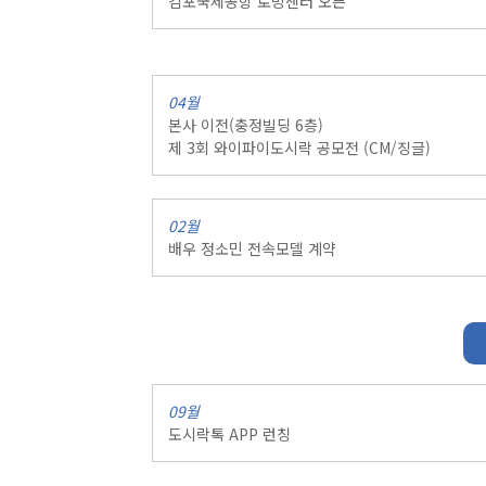
김포국제공항 로밍센터 오픈
04월
본사 이전(충정빌딩 6층)
제 3회 와이파이도시락 공모전 (CM/징글)
02월
배우 정소민 전속모델 계약
09월
도시락톡 APP 런칭