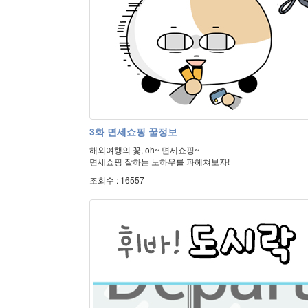
3화 면세쇼핑 꿀정보
해외여행의 꽃, oh~ 면세쇼핑~
면세쇼핑 잘하는 노하우를 파헤쳐보자!
조회수 : 16557