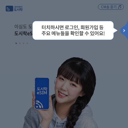
CM송 듣기
이심도 도시락으로
도시락eSIM